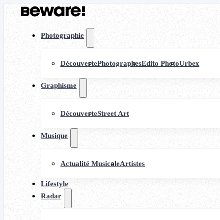
Photographie
Découverte
Photographes
Edito Photo
Urbex
Graphisme
Découverte
Street Art
Musique
Actualité Musicale
Artistes
Lifestyle
Radar