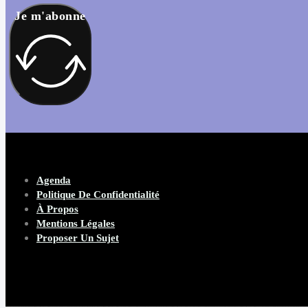
Je m'abonne
Agenda
Politique De Confidentialité
À Propos
Mentions Légales
Proposer Un Sujet
Copyright 2026 Beware Magazine
- site par Heave Studio