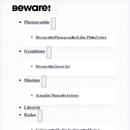
Photographie
Découverte
Photographes
Edito Photo
Urbex
Graphisme
Découverte
Street Art
Musique
Actualité Musicale
Artistes
Lifestyle
Radar
Critiquature
Design
Architecture
Motion