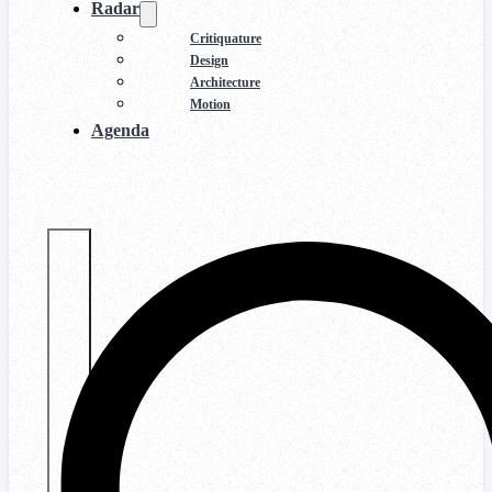
Radar
Critiquature
Design
Architecture
Motion
Agenda