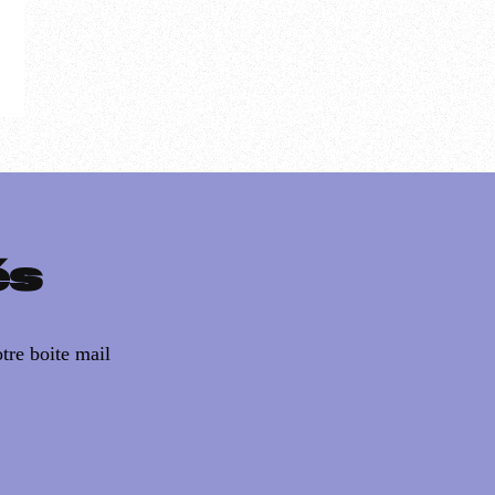
és
tre boite mail