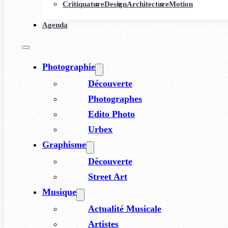
Critiquature
Design
Architecture
Motion
Agenda
Photographie
Découverte
Photographes
Edito Photo
Urbex
Graphisme
Découverte
Street Art
Musique
Actualité Musicale
Artistes