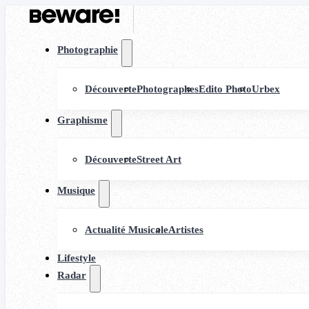
Photographie
Découverte
Photographes
Edito Photo
Urbex
Graphisme
Découverte
Street Art
Musique
Actualité Musicale
Artistes
Lifestyle
Radar