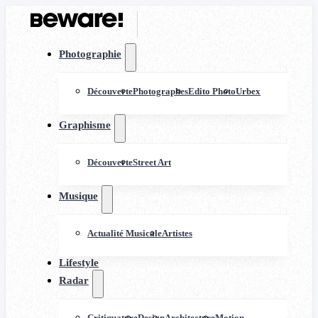
Photographie
Découverte
Photographes
Edito Photo
Urbex
Graphisme
Découverte
Street Art
Musique
Actualité Musicale
Artistes
Lifestyle
Radar
Critiquature
Design
Architecture
Motion