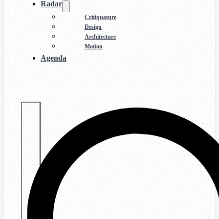
Radar
Critiquature
Design
Architecture
Motion
Agenda