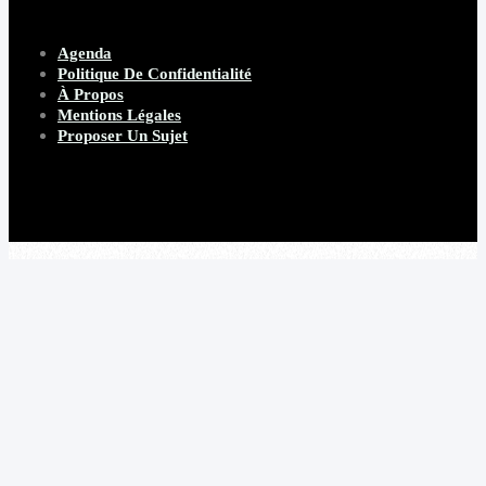
Agenda
Politique De Confidentialité
À Propos
Mentions Légales
Proposer Un Sujet
Copyright 2026 Beware Magazine
- site par Heave Studio