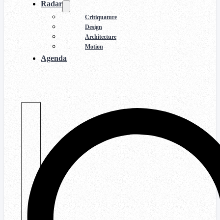
Radar
Critiquature
Design
Architecture
Motion
Agenda