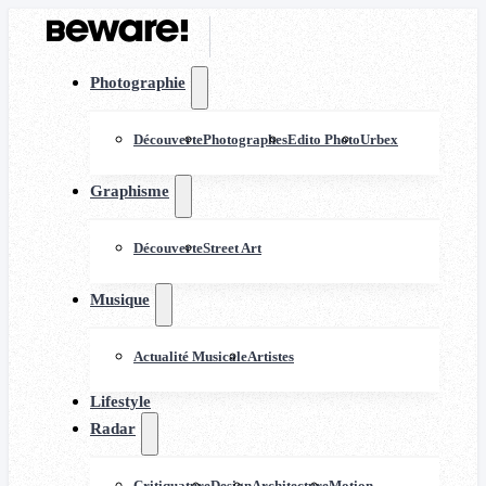
Photographie
Découverte
Photographes
Edito Photo
Urbex
Graphisme
Découverte
Street Art
Musique
Actualité Musicale
Artistes
Lifestyle
Radar
Critiquature
Design
Architecture
Motion