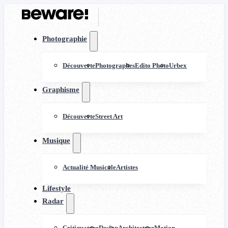
Photographie
Découverte
Photographes
Edito Photo
Urbex
Graphisme
Découverte
Street Art
Musique
Actualité Musicale
Artistes
Lifestyle
Radar
Critiquature
Design
Architecture
Motion