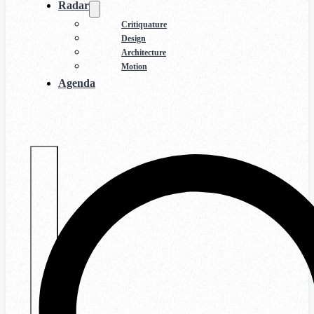
Radar
Critiquature
Design
Architecture
Motion
Agenda