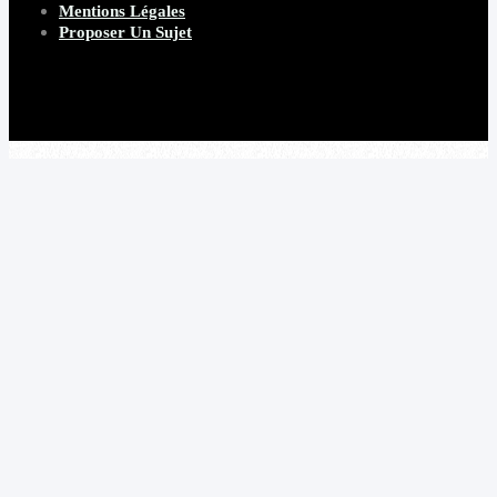
Mentions Légales
Proposer Un Sujet
Copyright 2026 Beware Magazine
- site par Heave Studio