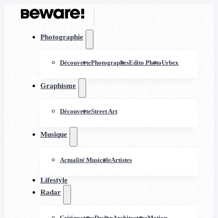
Photographie
Découverte
Photographes
Edito Photo
Urbex
Graphisme
Découverte
Street Art
Musique
Actualité Musicale
Artistes
Lifestyle
Radar
Critiquature
Design
Architecture
Motion