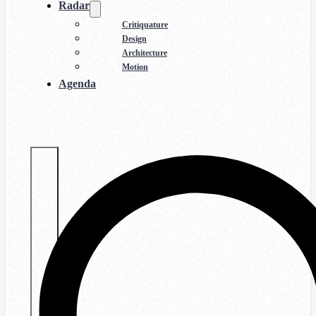
Radar
Critiquature
Design
Architecture
Motion
Agenda