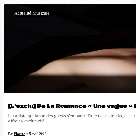
Actualité Musicale
[L’exclu] De La Romance « Une vague » f
Un artiste qui laisse des guests s'emparer d'une de ses tracks, c'es
offre en exclusivité…
Par
Florine
le 5 avril 2018