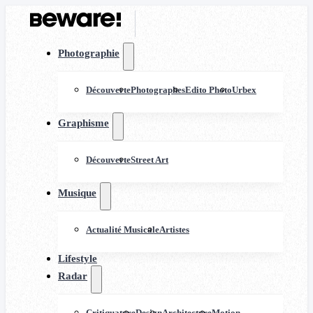
Photographie
Découverte
Photographes
Edito Photo
Urbex
Graphisme
Découverte
Street Art
Musique
Actualité Musicale
Artistes
Lifestyle
Radar
Critiquature
Design
Architecture
Motion