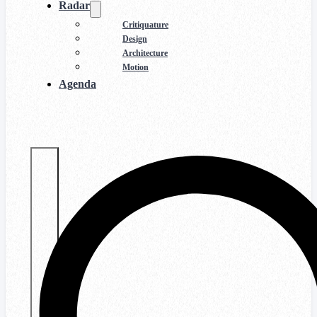
Radar
Critiquature
Design
Architecture
Motion
Agenda