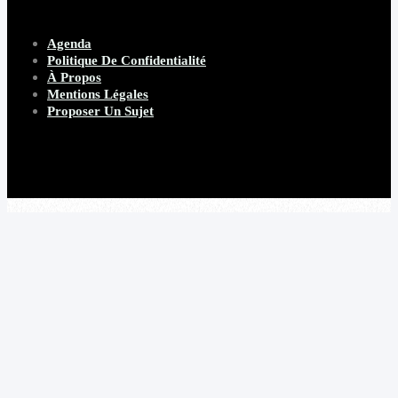
Agenda
Politique De Confidentialité
À Propos
Mentions Légales
Proposer Un Sujet
Copyright 2026 Beware Magazine
- site par Heave Studio