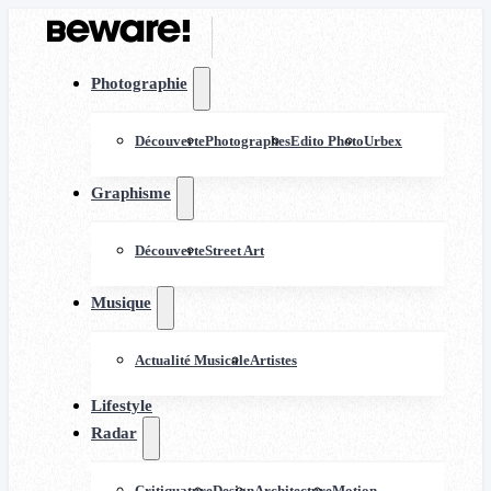
Photographie
Découverte
Photographes
Edito Photo
Urbex
Graphisme
Découverte
Street Art
Musique
Actualité Musicale
Artistes
Lifestyle
Radar
Critiquature
Design
Architecture
Motion