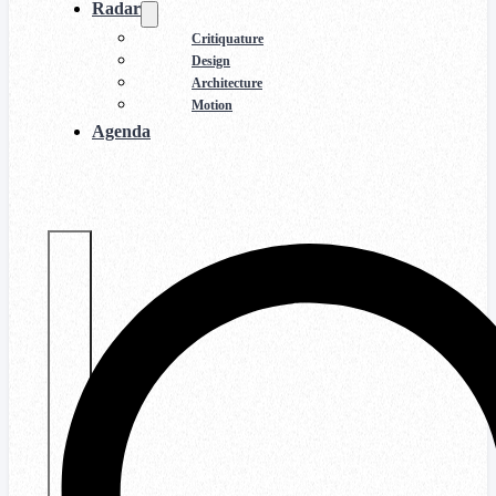
Radar
Critiquature
Design
Architecture
Motion
Agenda