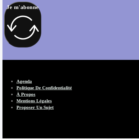
Je m'abonne
Agenda
Politique De Confidentialité
À Propos
Mentions Légales
Proposer Un Sujet
Copyright 2026 Beware Magazine
- site par Heave Studio