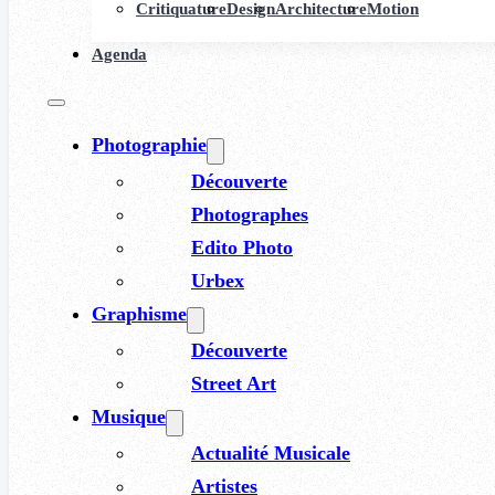
Critiquature
Design
Architecture
Motion
Agenda
Photographie
Découverte
Photographes
Edito Photo
Urbex
Graphisme
Découverte
Street Art
Musique
Actualité Musicale
Artistes