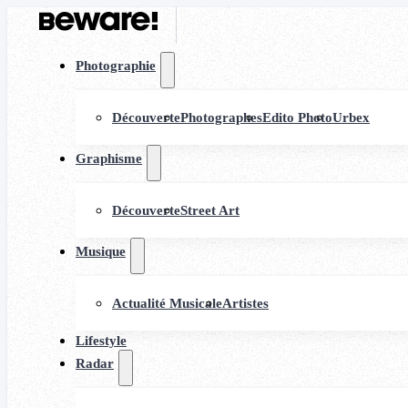
Photographie
Découverte
Photographes
Edito Photo
Urbex
Graphisme
Découverte
Street Art
Musique
Actualité Musicale
Artistes
Lifestyle
Radar