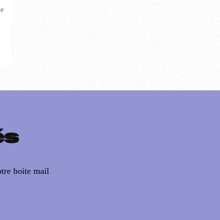
de
és
tre boite mail