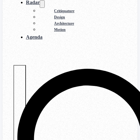
Radar
Critiquature
Design
Architecture
Motion
Agenda