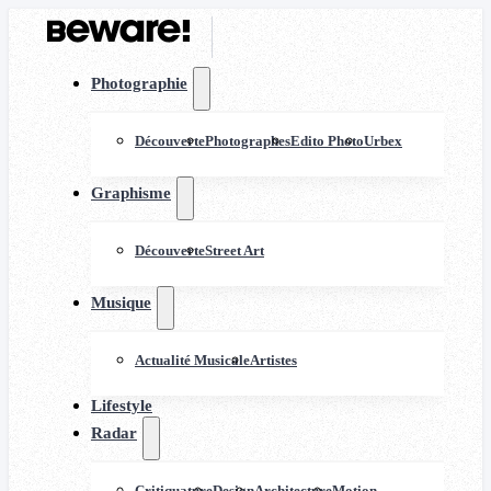
Photographie
Découverte
Photographes
Edito Photo
Urbex
Graphisme
Découverte
Street Art
Musique
Actualité Musicale
Artistes
Lifestyle
Radar
Critiquature
Design
Architecture
Motion