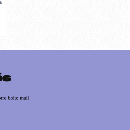
ch
és
tre boite mail