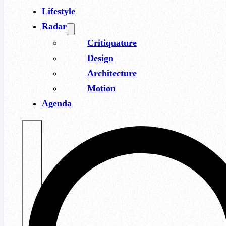
Lifestyle
Radar
Critiquature
Design
Architecture
Motion
Agenda