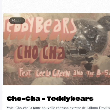
Motion
Cho-Cha – Teddybears
Voici Cho-cha la toute nouvelle chanson extraite de l'album Devil’s