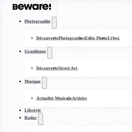
Photographie
Découverte
Photographes
Edito Photo
Urbex
Graphisme
Découverte
Street Art
Musique
Actualité Musicale
Artistes
Lifestyle
Radar