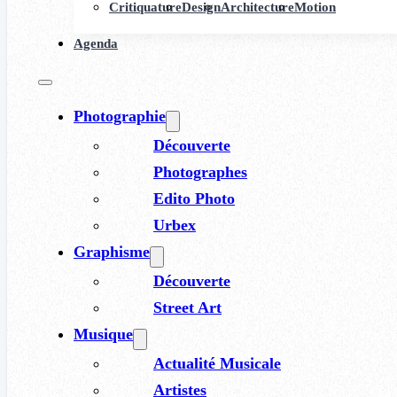
Critiquature
Design
Architecture
Motion
Agenda
Photographie
Découverte
Photographes
Edito Photo
Urbex
Graphisme
Découverte
Street Art
Musique
Actualité Musicale
Artistes