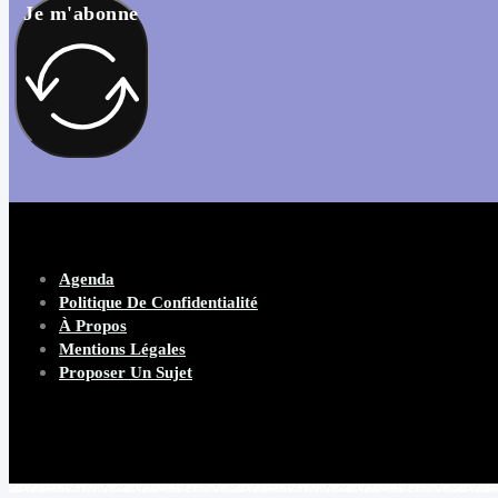
Je m'abonne
Agenda
Politique De Confidentialité
À Propos
Mentions Légales
Proposer Un Sujet
Copyright 2026 Beware Magazine
- site par Heave Studio