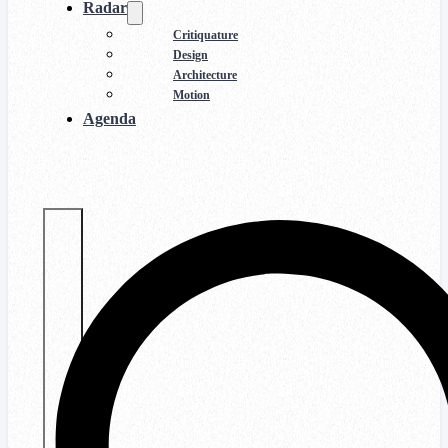
Radar
Critiquature
Design
Architecture
Motion
Agenda