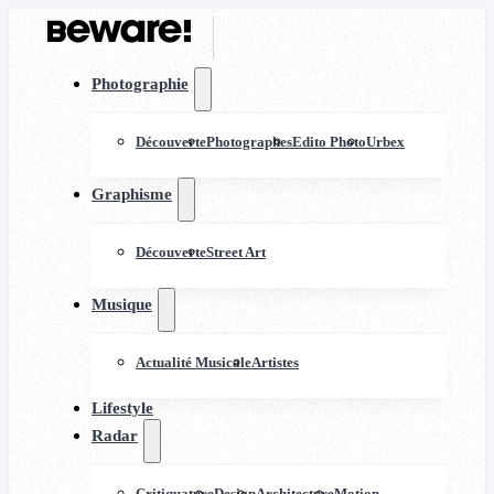
Photographie
Découverte
Photographes
Edito Photo
Urbex
Graphisme
Découverte
Street Art
Musique
Actualité Musicale
Artistes
Lifestyle
Radar
Critiquature
Design
Architecture
Motion