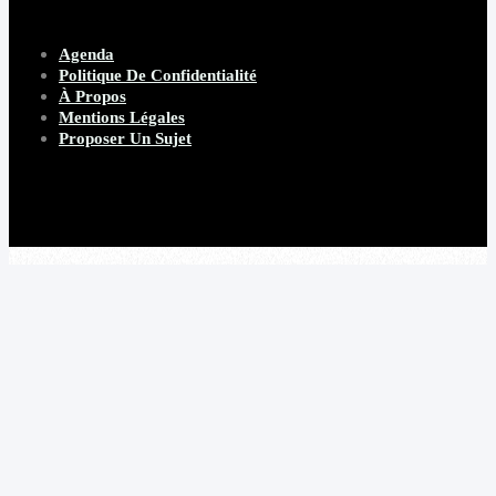
Agenda
Politique De Confidentialité
À Propos
Mentions Légales
Proposer Un Sujet
Copyright 2026 Beware Magazine
- site par Heave Studio