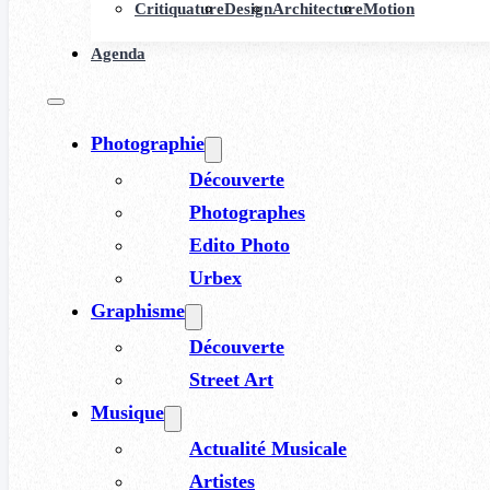
Critiquature
Design
Architecture
Motion
Agenda
Photographie
Découverte
Photographes
Edito Photo
Urbex
Graphisme
Découverte
Street Art
Musique
Actualité Musicale
Artistes