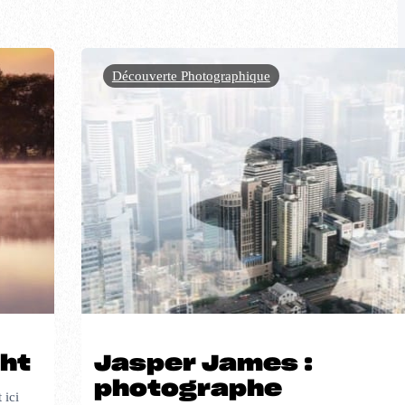
Découverte Photographique
ght
Jasper James :
photographe
 ici