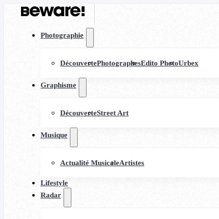
Photographie
Découverte
Photographes
Edito Photo
Urbex
Graphisme
Découverte
Street Art
Musique
Actualité Musicale
Artistes
Lifestyle
Radar