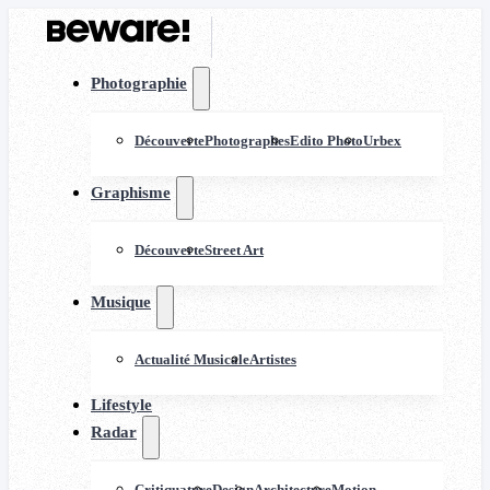
Photographie
Découverte
Photographes
Edito Photo
Urbex
Graphisme
Découverte
Street Art
Musique
Actualité Musicale
Artistes
Lifestyle
Radar
Critiquature
Design
Architecture
Motion