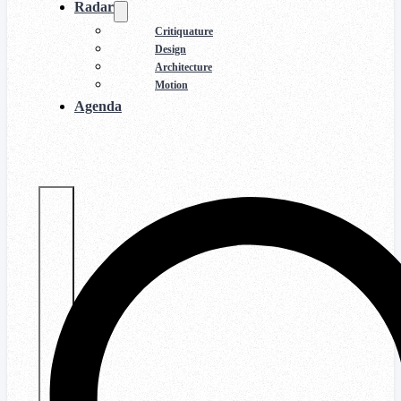
Radar
Critiquature
Design
Architecture
Motion
Agenda