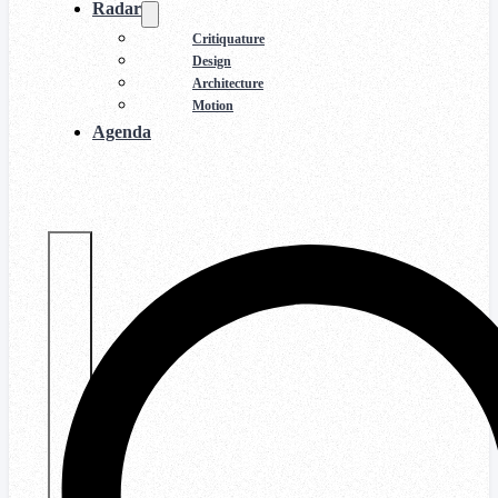
Radar
Critiquature
Design
Architecture
Motion
Agenda