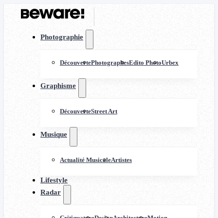
Photographie
Découverte
Photographes
Edito Photo
Urbex
Graphisme
Découverte
Street Art
Musique
Actualité Musicale
Artistes
Lifestyle
Radar
Critiquature
Design
Architecture
Motion