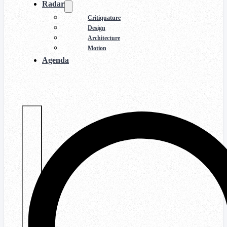
Radar
Critiquature
Design
Architecture
Motion
Agenda