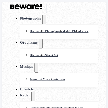
Photographie
Découverte
Photographes
Edito Photo
Urbex
Graphisme
Découverte
Street Art
Musique
Actualité Musicale
Artistes
Lifestyle
Radar
Critiquature
Design
Architecture
Motion